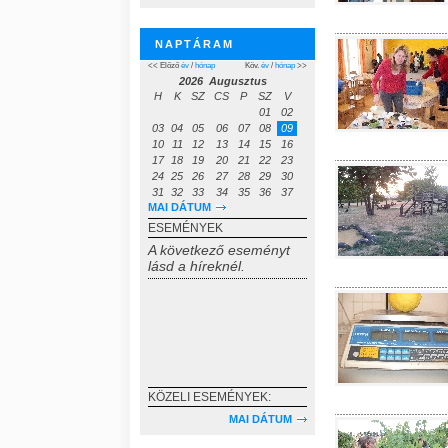
NAPTÁRAM
<< Előző
év
/
hónap
Köv.
év
/
hónap
>>
2026 Augusztus
H
K
SZ
CS
P
SZ
V
01
02
03
04
05
06
07
08
09
10
11
12
13
14
15
16
17
18
19
20
21
22
23
24
25
26
27
28
29
30
31
32
33
34
35
36
37
MAI DÁTUM
ESEMÉNYEK
A következő eseményt
lásd a híreknél.
KÖZELI ESEMÉNYEK:
MAI DÁTUM