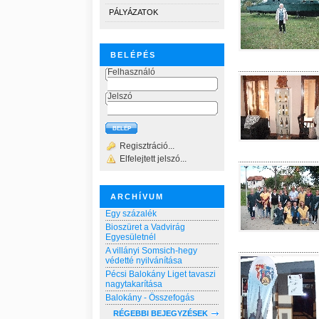
PÁLYÁZATOK
BELÉPÉS
Felhasználó
Jelszó
Regisztráció...
Elfelejtett jelszó...
ARCHÍVUM
Egy százalék
Bioszüret a Vadvirág
Egyesületnél
A villányi Somsich-hegy
védetté nyilvánítása
Pécsi Balokány Liget tavaszi
nagytakarítása
Balokány - Összefogás
RÉGEBBI BEJEGYZÉSEK