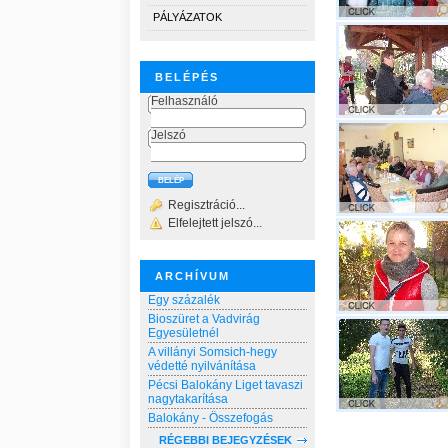
PÁLYÁZATOK
BELÉPÉS
Felhasználó
Jelszó
Regisztráció...
Elfelejtett jelszó...
ARCHÍVUM
Egy százalék
Bioszüret a Vadvirág
Egyesületnél
A villányi Somsich-hegy
védetté nyilvánítása
Pécsi Balokány Liget tavaszi
nagytakarítása
Balokány - Összefogás
RÉGEBBI BEJEGYZÉSEK