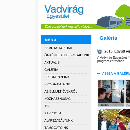
Galéria
MENÜ
BEMUTATKOZUNK
2015. Együtt e
ÖNKÉNTESEKET FOGADUNK
A Vadvirág Egyesület 4
program keretében.
AKTUÁLIS
GALÉRIA
VISSZA A GALÉR
EREDMÉNYEINK
PROGRAMJAINK
AZ ELMÚLT ÉVEKRŐL
KÖZHASZNÚSÁG
1%
KAPCSOLAT
ALAPSZABÁLYUNK
TÁMOGATÓINK