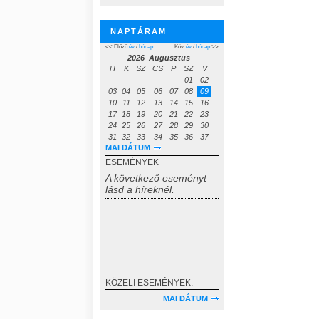
NAPTÁRAM
<< Előző
év
/
hónap
Köv.
év
/
hónap
>>
2026 Augusztus
H
K
SZ
CS
P
SZ
V
01
02
03
04
05
06
07
08
09
10
11
12
13
14
15
16
17
18
19
20
21
22
23
24
25
26
27
28
29
30
31
32
33
34
35
36
37
MAI DÁTUM
ESEMÉNYEK
A következő eseményt
lásd a híreknél.
KÖZELI ESEMÉNYEK:
MAI DÁTUM