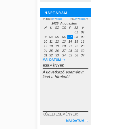
NAPTÁRAM
<< Előző
év
/
hónap
Köv.
év
/
hónap
>>
2026 Augusztus
H
K
SZ
CS
P
SZ
V
01
02
03
04
05
06
07
08
09
10
11
12
13
14
15
16
17
18
19
20
21
22
23
24
25
26
27
28
29
30
31
32
33
34
35
36
37
MAI DÁTUM
ESEMÉNYEK
A következő eseményt
lásd a híreknél.
KÖZELI ESEMÉNYEK:
MAI DÁTUM