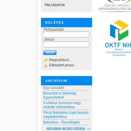
PÁLYÁZATOK
BELÉPÉS
Felhasználó
Jelszó
Regisztráció...
Elfelejtett jelszó...
ARCHÍVUM
Egy százalék
Bioszüret a Vadvirág
Egyesületnél
A villányi Somsich-hegy
védetté nyilvánítása
Pécsi Balokány Liget tavaszi
nagytakarítása
Balokány - Összefogás
RÉGEBBI BEJEGYZÉSEK