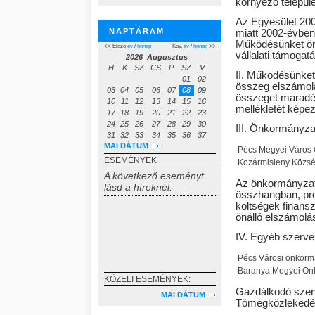
környező települ
Az Egyesület 200
NAPTÁRAM
miatt 2002-évben 
Működésünket ön
<< Előző
év
/
hónap
Köv.
év
/
hónap
>>
vállalati támogatá
2026 Augusztus
H
K
SZ
CS
P
SZ
V
II. Működésünket 
01
02
összeg elszámolá
03
04
05
06
07
08
09
összeget maradék
10
11
12
13
14
15
16
mellékletét képez
17
18
19
20
21
22
23
24
25
26
27
28
29
30
III. Önkormányza
31
32
33
34
35
36
37
MAI DÁTUM
Pécs Megyei Város Ö
ESEMÉNYEK
Kozármisleny Közs
A következő eseményt
Az önkormányzat
lásd a híreknél.
összhangban, pro
költségek finansz
önálló elszámolás
IV. Egyéb szerve
Pécs Városi önkorm
Baranya Megyei Önk
KÖZELI ESEMÉNYEK:
Gazdálkodó szerv
MAI DÁTUM
Tömegközlekedési