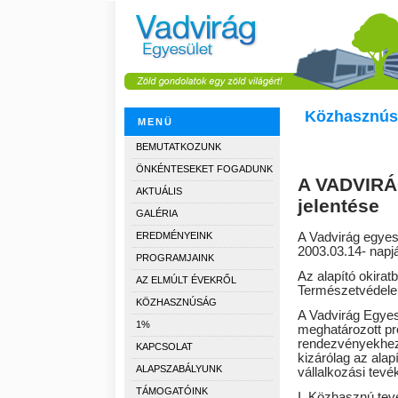
Közhasznús
MENÜ
BEMUTATKOZUNK
ÖNKÉNTESEKET FOGADUNK
A VADVIRÁG
AKTUÁLIS
jelentése
GALÉRIA
A Vadvirág egyes
EREDMÉNYEINK
2003.03.14- napj
PROGRAMJAINK
Az alapító okirat
AZ ELMÚLT ÉVEKRŐL
Természetvédele
KÖZHASZNÚSÁG
A Vadvirág Egyesü
1%
meghatározott pr
rendezvényekhez 
KAPCSOLAT
kizárólag az alap
ALAPSZABÁLYUNK
vállalkozási tev
TÁMOGATÓINK
I. Közhasznú tev