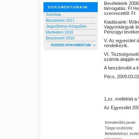
Bevételeink 2008 
DOKUMENTUMAIM
támogatás: Ft He
szervezettől: Ft
Szórólap
Beszámoló 2017
Kiadásaink: Működ
Jegyzőkönyv Közgyűlés
Vagyontárgyak bő
Pénzügyi tevéke
Munkaterv 2018
Beszámoló 2016
V. Az egyesület 
rendelkezik.
ÖSSZES DOKUMENTUM
VI. Tisztségvisel
számla alapján es
A beszámolót a k
Pécs, 2009.03.0
1.sz. melléklet a
Az Egyesület 200
Immateriális javak:
Tárgyi eszközök:
Befektetett pü. eszk