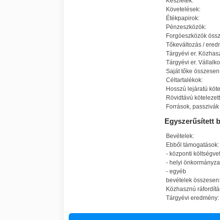
Készletek:
Követelések:
Étékpapirok:
Pénzeszközök:
Forgóeszközök öss
Tőkeváltozás / eredm
Tárgyévi er. Közhas
Tárgyévi er. Vállalk
Saját tőke összesen
Céltartalékok:
Hosszú lejáratú köte
Rövidtávú kötelezet
Források, passzivák
Egyszerűsített
Bevételek:
Ebből támogatások:
- központi költségvet
- helyi önkormányza
- egyéb
bevételek összesen
Közhasznú ráfordítá
Tárgyévi eredmény: