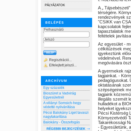
PÁLYÁZATOK
A „ Tájsebészeti
térségére. Környe
rendezvények sz
"CSIKK van CSAK"
BELÉPÉS
kapcsolatok fejl
Felhasználó
tapasztalatok me
feltételek javítása
Jelszó
Az egyesület - mű
célkitűzések meg
igyekeztünk elős
védelmével. Rend
Regisztráció...
megóvására ösztö
Elfelejtett jelszó...
A gyermekek rajz
tagjainkat. - Kör
pedagógusokat. Ú
ARCHÍVUM
oktatásának szer
Egy százalék
szépségeinek meg
Bioszüret a Vadvirág
tagjaink közremű
Egyesületnél
illegális szemét 
A villányi Somsich-hegy
hulladékot a BIOK
védetté nyilvánítása
helyeket igyeksz
Pécsi Balokány Liget tavaszi
Pécsi Kistérség 
nagytakarítása
Környezetvédő Ta
Takarékossági Na
Balokány - Összefogás
- Egyesületünk, 
RÉGEBBI BEJEGYZÉSEK