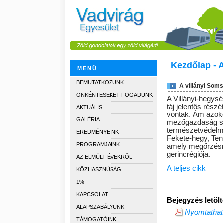
Kezdőlap - 
MENÜ
BEMUTATKOZUNK
A villányi Soms
ÖNKÉNTESEKET FOGADUNK
A Villányi-hegys
táj jelentős rész
AKTUÁLIS
vonták. Ám azokon
GALÉRIA
mezőgazdaság sz
természetvédelmi
EREDMÉNYEINK
Fekete-hegy, Te
PROGRAMJAINK
amely megőrzésre
gerincrégiója.
AZ ELMÚLT ÉVEKRŐL
A teljes cikk
KÖZHASZNÚSÁG
1%
KAPCSOLAT
Bejegyzés letö
ALAPSZABÁLYUNK
Nyomtatható
TÁMOGATÓINK