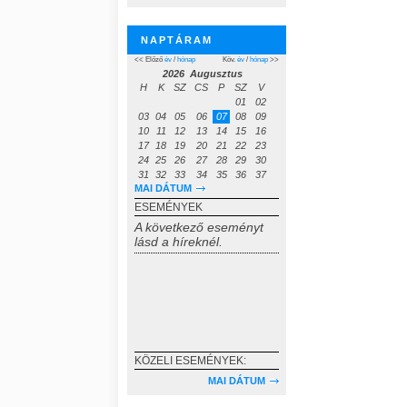
NAPTÁRAM
<< Előző
év
/
hónap
Köv.
év
/
hónap
>>
2026 Augusztus
H
K
SZ
CS
P
SZ
V
01
02
03
04
05
06
07
08
09
10
11
12
13
14
15
16
17
18
19
20
21
22
23
24
25
26
27
28
29
30
31
32
33
34
35
36
37
MAI DÁTUM
ESEMÉNYEK
A következő eseményt
lásd a híreknél.
KÖZELI ESEMÉNYEK:
MAI DÁTUM