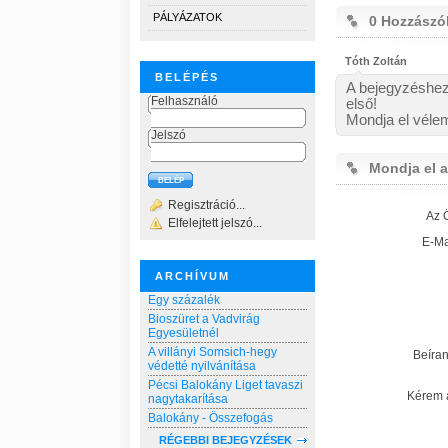
PÁLYÁZATOK
0 Hozzászó
Tóth Zoltán
BELÉPÉS
A bejegyzéshez
Felhasználó
első!
Mondja el vélem
Jelszó
Mondja el a
Regisztráció...
Az 
Elfelejtett jelszó...
E-Ma
ARCHÍVUM
Egy százalék
Bioszüret a Vadvirág
Egyesületnél
A villányi Somsich-hegy
Beíra
védetté nyilvánítása
Pécsi Balokány Liget tavaszi
Kérem a
nagytakarítása
Balokány - Összefogás
RÉGEBBI BEJEGYZÉSEK